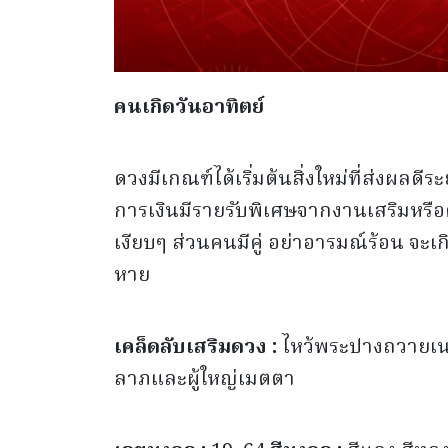
คนเกิดวันอาทิตย์
ดวงมีเกณฑ์ได้เริ่มต้นสิ่งใหม่ที่ส่งผลดี
การเงินมีรายรับพิเศษจากงานเสริมหร
เงียบๆ ส่วนคนมีคู่ อย่าอารมณ์ร้อน จะ
หาย
เคล็ดลับเสริมดวง :
ไหว้พระปางถวายเนต
ลาภและผู้ใหญ่เมตตา