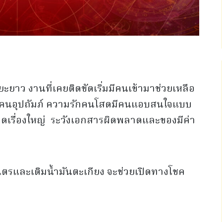
ระยะยาว งานที่เคยติดขัดเริ่มมีคนเข้ามาช่วยเหลือ
ือคนอุปถัมภ์ ความรักคนโสดมีคนแอบสนใจแบบ
เกิดเรื่องใหญ่ ระวังเอกสารผิดพลาดและของมีค่า
รและเติมน้ำมันตะเกียง จะช่วยเปิดทางโชค