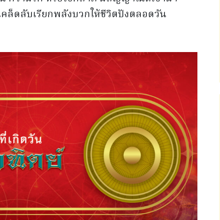
คล็ดลับเรียกพลังบวกให้ชีวิตปังตลอดวัน