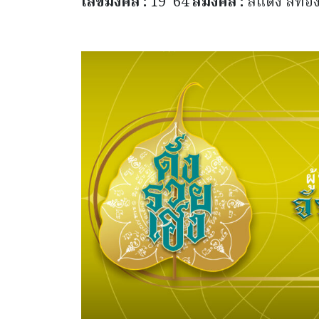
เลขมงคล :
19 64
สีมงคล :
สีแดง สีทอ