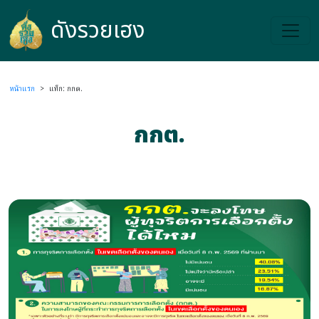
ดังรวยเฮง
ดังรวยเฮง
หน้าแรก
>
แท็ก: กกต.
กกต.