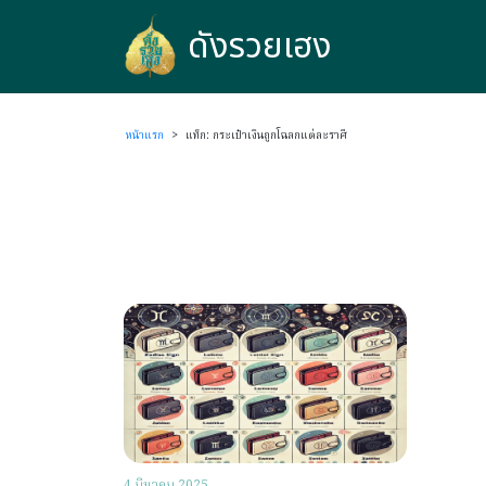
ดังรวยเฮง
ดังรวยเฮง
หน้าแรก
>
แท็ก: กระเป๋าเงินถูกโฉลกแต่ละราศี
4 มีนาคม 2025