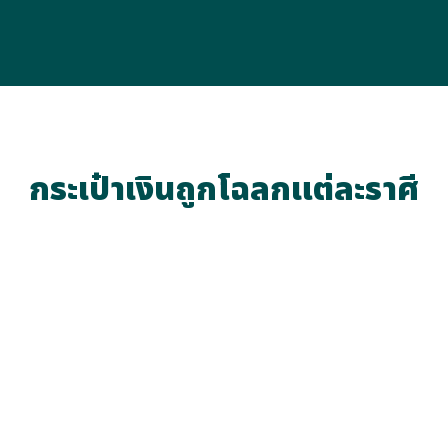
กระเป๋าเงินถูกโฉลกแต่ละราศี