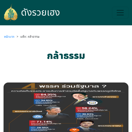
ดังรวยเฮง
ดังรวยเฮง
หน้าแรก
>
แท็ก: กล้าธรรม
กล้าธรรม