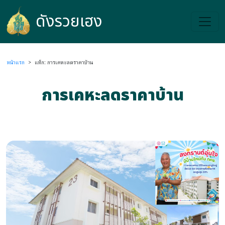
ดังรวยเฮง
ดังรวยเฮง
หน้าแรก
>
แท็ก: การเคหะลดราคาบ้าน
การเคหะลดราคาบ้าน