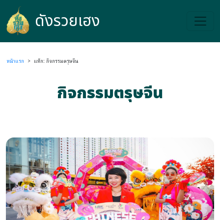
ดังรวยเฮง
ดังรวยเฮง
หน้าแรก
>
แท็ก: กิจกรรมตรุษจีน
กิจกรรมตรุษจีน