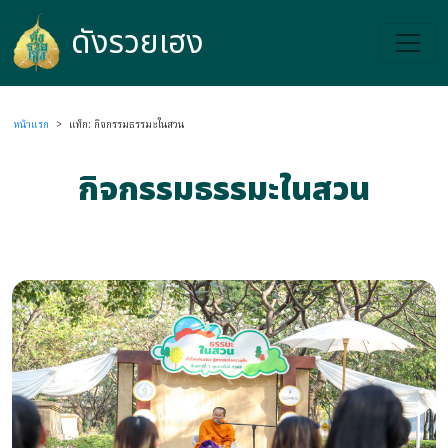
ดังรวยเฮง
ดังรวยเฮง
หน้าแรก
>
แท็ก: กิจกรรมธรรมะในสวน
กิจกรรมธรรมะในสวน