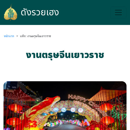
ดังรวยเฮง
ดังรวยเฮง
หน้าแรก
>
แท็ก: งานตรุษจีนเยาวราช
งานตรุษจีนเยาวราช