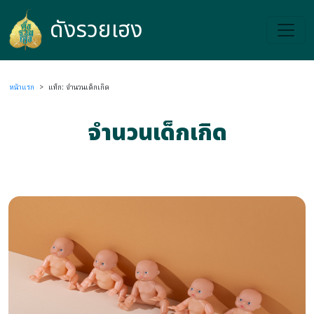
ดังรวยเฮง
ดังรวยเฮง
หน้าแรก
>
แท็ก: จำนวนเด็กเกิด
จำนวนเด็กเกิด