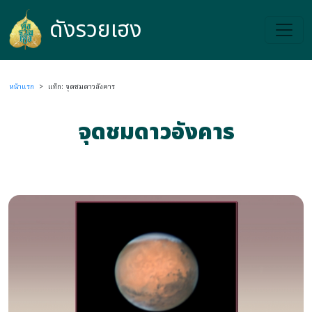
ดังรวยเฮง
ดังรวยเฮง
หน้าแรก
>
แท็ก: จุดชมดาวอังคาร
จุดชมดาวอังคาร