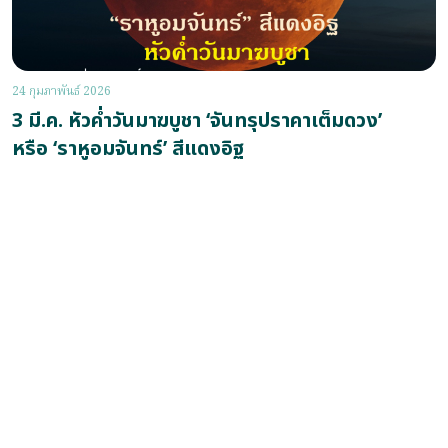
24 กุมภาพันธ์ 2026
3 มี.ค. หัวค่ำวันมาฆบูชา ‘จันทรุปราคาเต็มดวง’
หรือ ‘ราหูอมจันทร์’ สีแดงอิฐ