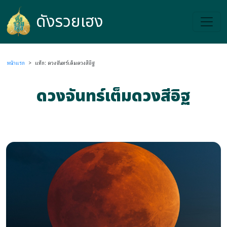
ดังรวยเฮง
ดังรวยเฮง
หน้าแรก
>
แท็ก: ดวงจันทร์เต็มดวงสีอิฐ
ดวงจันทร์เต็มดวงสีอิฐ