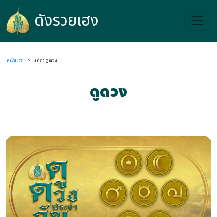
ดังรวยเฮง
ดังรวยเฮง
หน้าแรก
>
แท็ก: ดูดวง
ดูดวง