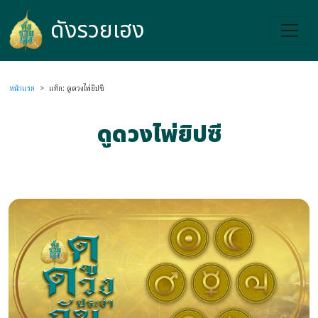
ดังรวยเฮง
ดังรวยเฮง
หน้าแรก
>
แท็ก: ดูดวงไพ่ยิปซี
ดูดวงไพ่ยิปซี