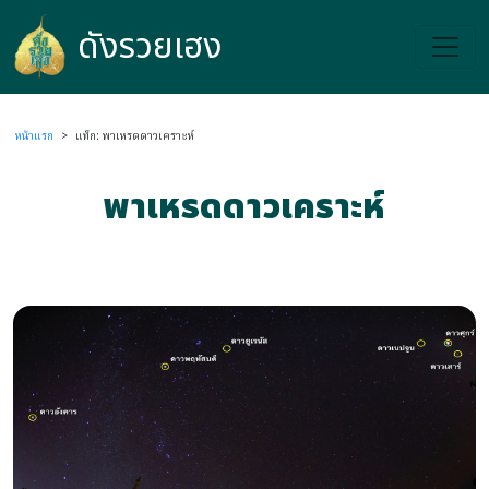
ดังรวยเฮง
ดังรวยเฮง
หน้าแรก
>
แท็ก: พาเหรดดาวเคราะห์
พาเหรดดาวเคราะห์