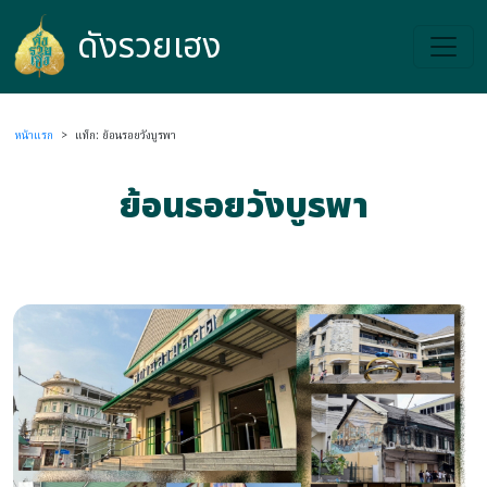
ดังรวยเฮง
ดังรวยเฮง
หน้าแรก
>
แท็ก: ย้อนรอยวังบูรพา
ย้อนรอยวังบูรพา