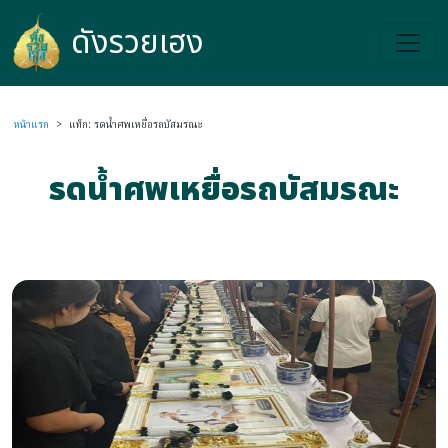
ดังรวยเฮง
ดังรวยเฮง
หน้าแรก
>
แท็ก: รดน้ำศพเหยื่อรถบัสมรณะ
รดน้ำศพเหยื่อรถบัสมรณะ