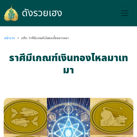
ดังรวยเฮง
ดังรวยเฮง
หน้าแรก
>
แท็ก: ราศีมีเกณฑ์เงินทองไหลมาเทมา
ราศีมีเกณฑ์เงินทองไหลมาเท
มา