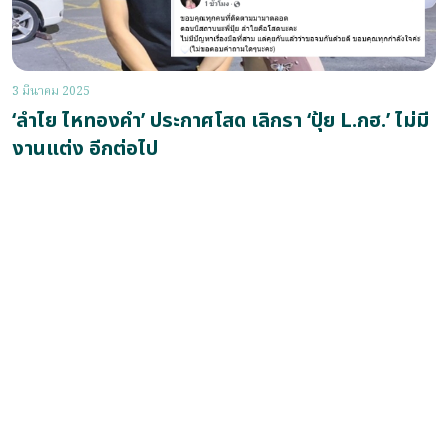
3 มีนาคม 2025
‘ลำไย ไหทองคำ’ ประกาศโสด เลิกรา ‘ปุ้ย L.กฮ.’ ไม่มี
งานแต่ง อีกต่อไป