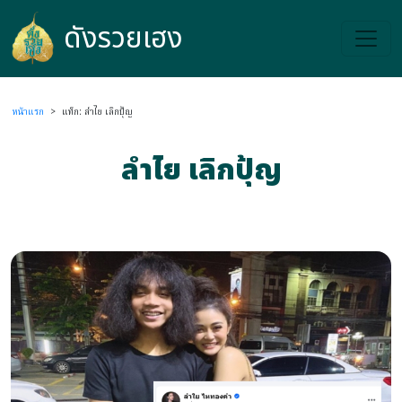
ดังรวยเฮง
ดังรวยเฮง
หน้าแรก
>
แท็ก: ลำไย เลิกปุ้ญ
ลำไย เลิกปุ้ญ