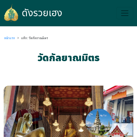
ดังรวยเฮง
ดังรวยเฮง
หน้าแรก
>
แท็ก: วัดกัลยาณมิตร
วัดกัลยาณมิตร