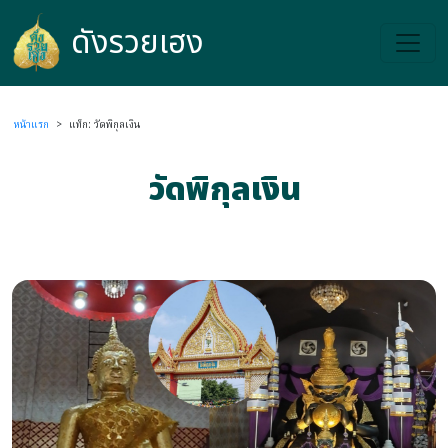
ดังรวยเฮง
ดังรวยเฮง
หน้าแรก
>
แท็ก: วัดพิกุลเงิน
วัดพิกุลเงิน