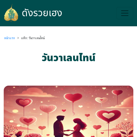
ดังรวยเฮง
ดังรวยเฮง
หน้าแรก
>
แท็ก: วันวาเลนไทน์
วันวาเลนไทน์