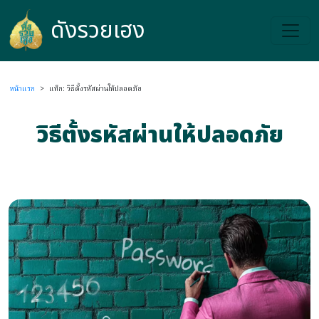
ดังรวยเฮง
ดังรวยเฮง
หน้าแรก
>
แท็ก: วิธีตั้งรหัสผ่านให้ปลอดภัย
วิธีตั้งรหัสผ่านให้ปลอดภัย