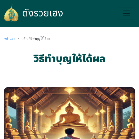
ดังรวยเฮง
ดังรวยเฮง
หน้าแรก
>
แท็ก: วิธีทำบุญให้ได้ผล
วิธีทำบุญให้ได้ผล