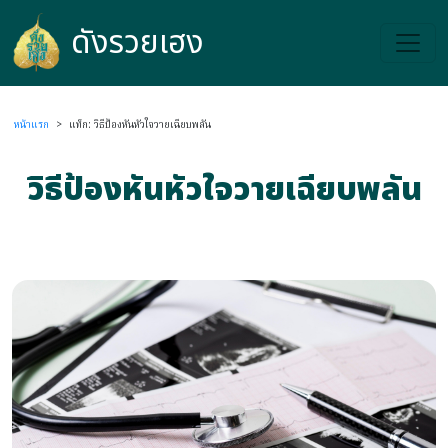
ดังรวยเฮง
ดังรวยเฮง
หน้าแรก
>
แท็ก: วิธีป้องหันหัวใจวายเฉียบพลัน
วิธีป้องหันหัวใจวายเฉียบพลัน