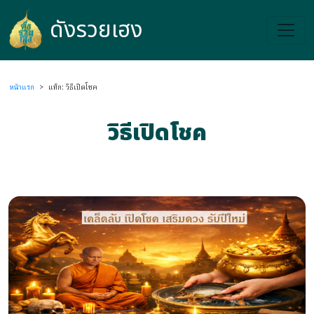
ดังรวยเฮง
ดังรวยเฮง
หน้าแรก
>
แท็ก: วิธีเปิดโชค
วิธีเปิดโชค