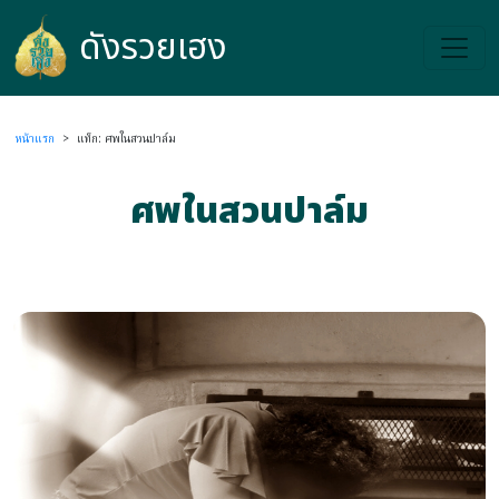
ดังรวยเฮง
ดังรวยเฮง
หน้าแรก
>
แท็ก: ศพในสวนปาล์ม
ศพในสวนปาล์ม