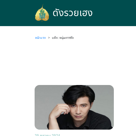
ดังรวยเฮง
ดังรวยเฮง
หน้าแรก
>
แท็ก: หนุ่มกรรชัย
20 ตุลาคม 2024