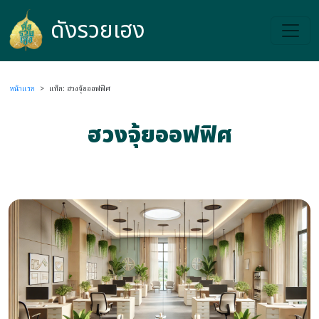
ดังรวยเฮง
ดังรวยเฮง
หน้าแรก
>
แท็ก: ฮวงจุ้ยออฟฟิศ
ฮวงจุ้ยออฟฟิศ