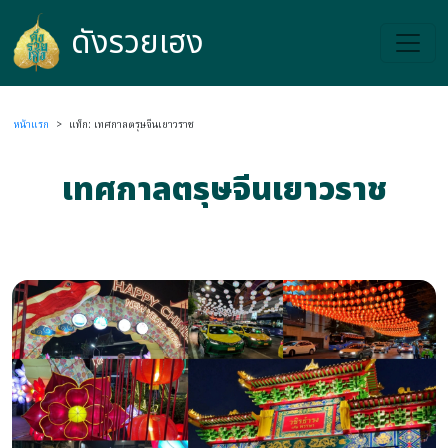
ดังรวยเฮง
ดังรวยเฮง
หน้าแรก
>
แท็ก: เทศกาลตรุษจีนเยาวราช
เทศกาลตรุษจีนเยาวราช