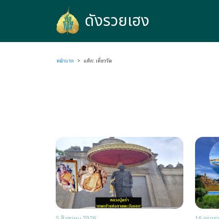
ดังรวยเฮง
ดังรวยเฮง
หน้าแรก
>
แท็ก: เที่ยววัด
5 สิงหาคม 2026
16 กรกฎ