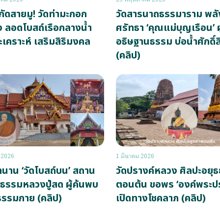
ิกัดสายมู! วัดท่ามะกอก
วัดสารนาถธรรมาราม พลั
 ลอดโบสถ์เรือกลางน้ำ
ศรัทธา ‘คุณแม่บุญเรือน’ ผู
ะเคราะห์ เสริมสิริมงคล
อธิษฐานธรรม บ่อน้ำศักดิ์สิ
(คลิป)
 2026
1 มีนาคม 2026
ำนาน ‘วัดโบสถ์บน’ สถาน
วัดปรางค์หลวง ศิลปะอยุธ
ติธรรมหลวงปู่สด ผู้ค้นพบ
ตอนต้น ขอพร ‘องค์พระปร
ธรรมกาย (คลิป)
เปิดทางโชคลาภ (คลิป)