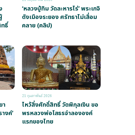
ง
‘หลวงปู่ทิม วัดละหารไร่’ พระเกจิ
้
ดังเมืองระยอง ศรัทธาไม่เสื่อม
ทธิ์
คลาย (คลิป)
21 กุมภาพันธ์ 2026
ยา
ไหว้สิ่งศักดิ์สิทธิ์ วัดพิกุลเงิน ขอ
างค์’
พรหลวงพ่อโสธรจำลององค์
แรกของไทย