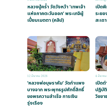
หลวงปู่คร่ำ วัดวังหว้า ‘เทพเจ้า
เปิดพ
แห่งภาคตะวันออก’ พระเกจิผู้
ระยอง
เปี่ยมเมตตา (คลิป)
สะเดา
12 มีนาคม 2026
4 มีนาคม
‘หลวงพ่อบุษราคัม’ วัดกำแพง
เปิดต
บางจาก พระพุทธรูปศักดิ์สิทธิ์
ปฏิบั
ขอพรความสำเร็จ การเงิน
วิชชา
รุ่งเรือง