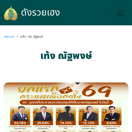
ดังรวยเฮง
ดังรวยเฮง
หน้าแรก
>
แท็ก: เท้ง ณัฐพงษ์
เท้ง ณัฐพงษ์